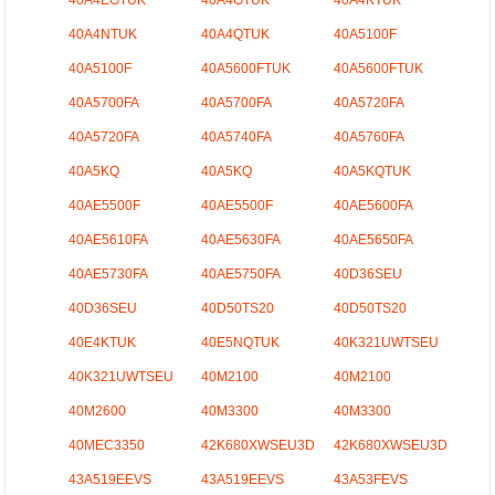
40A4NTUK
40A4QTUK
40A5100F
40A5100F
40A5600FTUK
40A5600FTUK
40A5700FA
40A5700FA
40A5720FA
40A5720FA
40A5740FA
40A5760FA
40A5KQ
40A5KQ
40A5KQTUK
40AE5500F
40AE5500F
40AE5600FA
40AE5610FA
40AE5630FA
40AE5650FA
40AE5730FA
40AE5750FA
40D36SEU
40D36SEU
40D50TS20
40D50TS20
40E4KTUK
40E5NQTUK
40K321UWTSEU
40K321UWTSEU
40M2100
40M2100
40M2600
40M3300
40M3300
40MEC3350
42K680XWSEU3D
42K680XWSEU3D
43A519EEVS
43A519EEVS
43A53FEVS