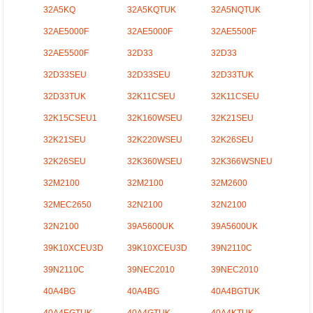
32A5KQ
32A5KQTUK
32A5NQTUK
32AE5000F
32AE5000F
32AE5500F
32AE5500F
32D33
32D33
32D33SEU
32D33SEU
32D33TUK
32D33TUK
32K11CSEU
32K11CSEU
32K15CSEU1
32K160WSEU
32K21SEU
32K21SEU
32K220WSEU
32K26SEU
32K26SEU
32K360WSEU
32K366WSNEU
32M2100
32M2100
32M2600
32MEC2650
32N2100
32N2100
32N2100
39A5600UK
39A5600UK
39K10XCEU3D
39K10XCEU3D
39N2110C
39N2110C
39NEC2010
39NEC2010
40A4BG
40A4BG
40A4BGTUK
40A4EGTUK
40A4GTUK
40A4KTUK